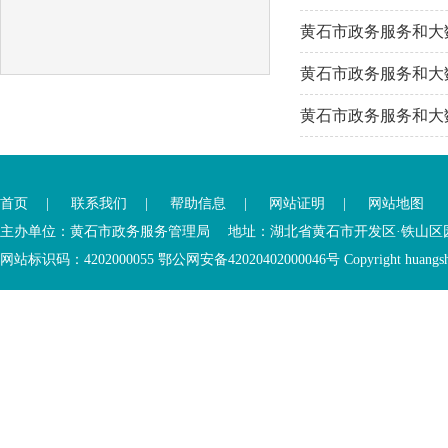
黄石市政务服务和大
黄石市政务服务和大
黄石市政务服务和大
您
已
首页
|
联系我们
|
帮助信息
|
网站证明
|
网站地图
进
入
主办单位：黄石市政务服务管理局 地址：湖北省黄石市开发区·铁山区园博大道
底
网站标识码：4202000055 鄂公网安备42020402000046号 Copyright huangshi Al
部
功
您
能
已
服
离
务
开
区，
底
本
部
区
功
域
能