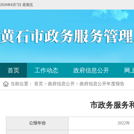
2026年8月7日 星期五
您
首页
工作动态
政府信息公开
网
已
进
当前位置： 首页 > 政府信息公开 > 政府信息公开年度报告
入
站
点
您
导
市政务服务和
已
航
进
区，
入
本
公报年份
2022年
内
区
容