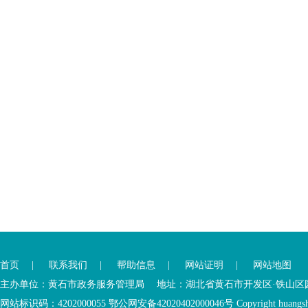
您
您
已
已
离
首页
|
联系我们
|
帮助信息
|
网站证明
|
网站地图
进
开
入
内
主办单位：黄石市政务服务管理局 地址：湖北省黄石市开发区·铁山区园博大道
底
容
网站标识码：4202000055 鄂公网安备42020402000046号 Copyright huangshi Al