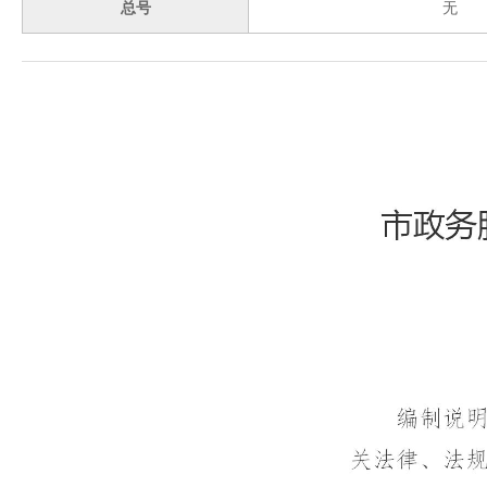
域
总号
无
视
包
窗
含
区，
6
本
个
区
链
域
接，
包
按
含
tab
4
键
个
浏
图
览
片，
信
按
息
tab
键
浏
览
信
息