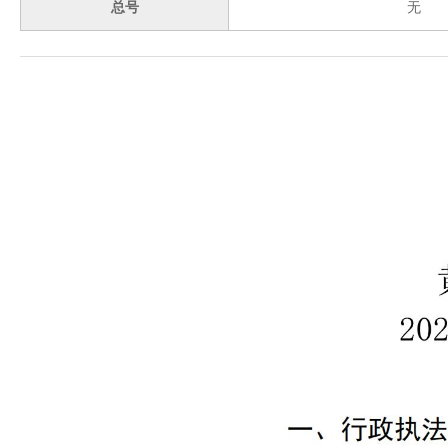
域
总号
无
视
包
窗
含
区，
6
本
个
区
链
域
接，
包
按
含
tab
3
键
个
浏
图
览
片，
信
按
息
tab
键
浏
览
信
息