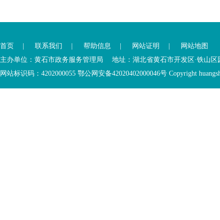
您
您
已
已
离
首页
|
联系我们
|
帮助信息
|
网站证明
|
网站地图
进
开
入
内
主办单位：黄石市政务服务管理局 地址：湖北省黄石市开发区·铁山区园博大道
底
容
网站标识码：4202000055 鄂公网安备42020402000046号 Copyright huangshi Al
部
视
功
窗
您
能
区
已
服
离
务
开
区，
底
本
部
区
功
域
能
包
服
含
务
5
区
个
链