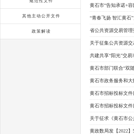
域
规范性文件
视
黄石市“告知承诺+容
包
窗
含
区，
其他主动公开文件
“青春飞扬 智汇黄石
6
本
个
区
省公共资源交易管理
链
政策解读
域
接，
包
鄂公管委...
关于征集公共资源交
按
含
tab
28
键
共建共享“阳光”交易
个
浏
链
览
黄石市部门联合“双
接，
信
按
息
黄石市政务服务和大
tab
键
黄石市招标投标文件
浏
览
黄石市招标投标文件
信
息
关于征求《黄石市公
知》、《关...
黄政数局发【202