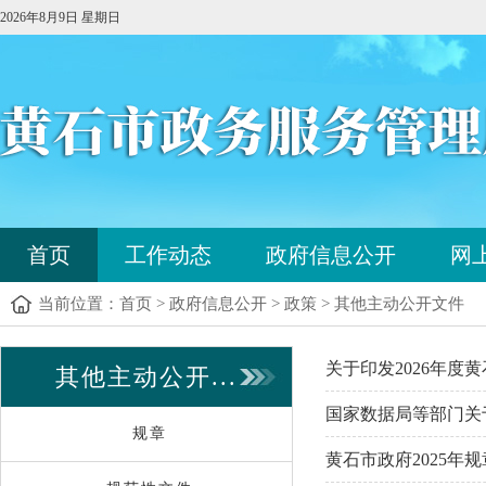
2026年8月9日 星期日
您
首页
工作动态
政府信息公开
网
已
进
当前位置：
首页
>
政府信息公开
>
政策
>
其他主动公开文件
入
站
点
您
关于印发2026年
其他主动公开...
导
已
航
进
国家数据局等部门关
区，
入
规章
本
内
黄石市政府2025年
区
容