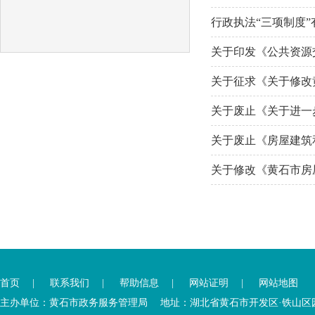
行政执法“三项制度
关于印发《公共资源
关于征求《关于修改
关于废止《关于进一
关于废止《房屋建筑
关于修改《黄石市房
您
您
已
已
首页
|
联系我们
|
帮助信息
|
网站证明
|
网站地图
离
进
开
入
主办单位：黄石市政务服务管理局 地址：湖北省黄石市开发区·铁山区园博大道
内
底