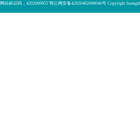
网站标识码：4202000055 鄂公网安备42020402000046号 Copyright huangshi Al
容
部
视
功
您
窗
能
已
区
服
离
务
开
区，
底
本
部
区
功
域
能
包
服
含
务
5
区
个
链
接，
按
tab
键
浏
览
信