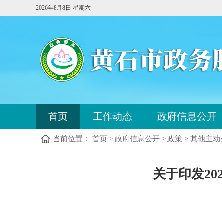
2026年8月8日 星期六
您
首页
工作动态
政府信息公开
已
进
当前位置： 首页 > 政府信息公开 > 政策 > 其他主
入
站
点
您
导
关于印发2
已
航
进
区，
入
本
内
区
容