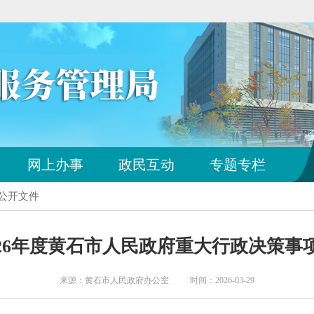
您
网上办事
政民互动
专题专栏
已
离
动公开文件
开
站
点
026年度黄石市人民政府重大行政决策事
导
航
区
来源：黄石市人民政府办公室 时间：2026-03-29