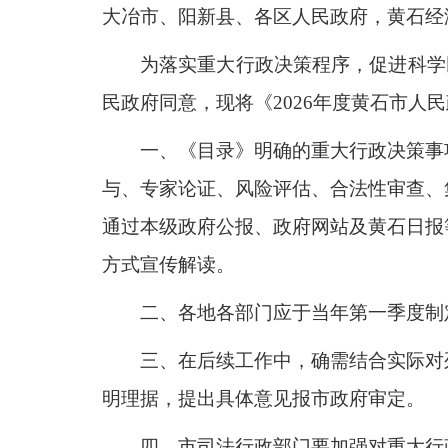
域
大冶市、阳新县、各区人民政府，黄石经
视
包
窗
含
区，
为落实重大行政决策程序，促进科学民
6
本
个
区
民政府同意，现将《2026年度黄石市
链
域
接，
包
按
一、《目录》明确的重大行政决策事
含
tab
1
键
与、专家论证、风险评估、合法性审查、
个
浏
图
通过本级政府公报、政府网站及黄石日报
览
片，
信
方式宣传解读
。
按
息
tab
键
二、各地各部门应于当年第一季度制
浏
览
三、在后续工作中，确需结合实际对
信
息
明理据，提出具体意见报市政府审定
。
四、市司法行政部门要加强对重大行