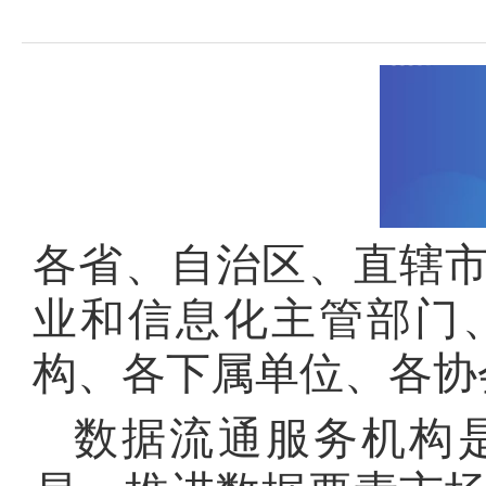
域
视
包
窗
含
区，
6
本
个
区
链
域
接，
包
按
含
tab
1
键
个
浏
链
览
各省、自治区、直辖
接，
信
1
息
业和信息化主管部门
个
图
片，
构、各下属单位、各协
按
tab
键
数据流通服务机构
浏
览