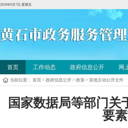
2026年8月7日 星期五
您
首页
工作动态
政府信息公开
网
已
进
当前位置： 首页 > 政府信息公开 > 政策 > 其他主动公开文件
入
站
点
您
国家数据局等部门关
导
已
航
进
区，
要素
入
本
内
区
容