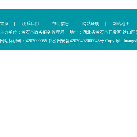
您
您
已
已
离
首页
|
联系我们
|
帮助信息
|
网站证明
|
网站地图
进
开
入
内
主办单位：黄石市政务服务管理局 地址：湖北省黄石市开发区·铁山区园博大道
底
容
网站标识码：4202000055 鄂公网安备42020402000046号 Copyright huangshi Al
部
视
功
窗
您
能
区
已
服
离
务
开
区，
底
本
部
区
功
域
能
包
服
含
务
5
区
个
链
接，