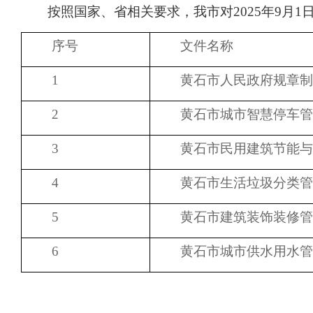
域
按照国家、省相关要求，我市对2025年9月
视
包
窗
含
区，
序号
文件名称
6
本
个
区
链
1
黄石市人民政府规章制
域
接，
包
按
2
黄石市城市智慧停车管
含
tab
按
键
tab
浏
3
黄石市民用建筑节能与
键
览
浏
信
4
黄石市生活垃圾分类管
览
息
信
息
5
黄石市建筑装饰装修管
6
黄石市城市供水用水管