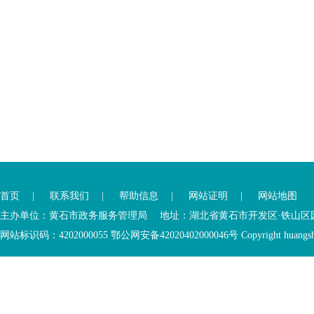
您
您
已
已
离
首页
|
联系我们
|
帮助信息
|
网站证明
|
网站地图
进
开
入
内
主办单位：黄石市政务服务管理局 地址：湖北省黄石市开发区·铁山区园博大道
底
容
网站标识码：4202000055 鄂公网安备42020402000046号 Copyright huangshi Al
部
视
功
窗
您
能
区
已
服
离
务
开