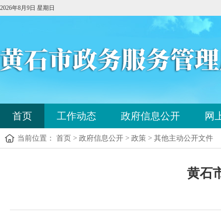
2026年8月9日 星期日
您
首页
工作动态
政府信息公开
网
已
进
当前位置： 首页 > 政府信息公开 > 政策 > 其他主动公开文件
入
站
点
您
导
黄石
已
航
进
区，
入
本
内
区
容