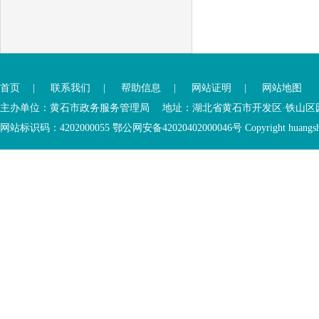
您
已
首页
|
联系我们
|
帮助信息
|
网站证明
|
网站地图
进
入
主办单位：黄石市政务服务管理局 地址：湖北省黄石市开发区·铁山区园博大道
底
网站标识码：4202000055 鄂公网安备42020402000046号 Copyright huangshi Al
部
功
您
能
已
服
离
务
开
区，
底
本
部
区
功
域
能
包
服
含
务
5
区
个