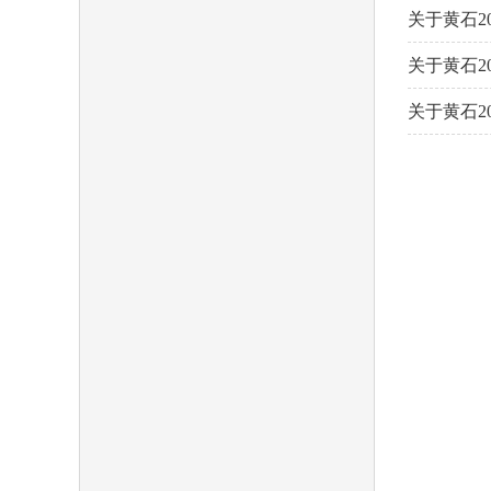
域
关于黄石2
包
含
关于黄石2
6
个
关于黄石2
链
接，
按
tab
键
浏
览
信
息