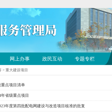
您
网上办事
政民互动
专题专栏
已
离
容
>
重大建设项目
开
站
点
省级重点项目清单
导
航
24年省级重点项目
区
023年度第四批配电网建设与改造项目核准的批复