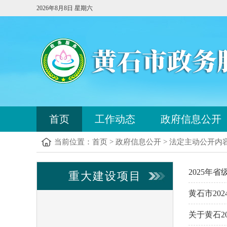
2026年8月8日 星期六
您
首页
工作动态
政府信息公开
已
进
当前位置：
首页
>
政府信息公开
>
法定主动公开内
入
站
点
2025年
重大建设项目
导
航
黄石市20
区，
本
关于黄石2
区