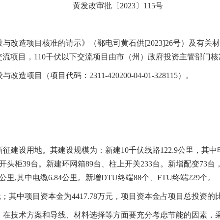
黄发改审批〔2023〕115号
与改造项目核准的请示》（鄂电司黄石供[2023]26号）及有关
千伏交流项目，110千伏以下交流项目由市（州）政府投资主管部门
目（项目代码：2311-420200-04-01-328115）
。
新征建设用地
。
其建设规模为：新建10千伏线路122.9公里，其中电
开头柜39台
。
新建环网箱89台、柱上开关233台
。
新增配变73台，
2公里,其中电缆6.84公里
。
新增DTU终端88个、FTU终端229个
。
元
；
其中项目资本金为4417.78万元，项目资本金占项目总投资的
，在技术方案和导线、材料选择等方面要充分考虑节能的因素，