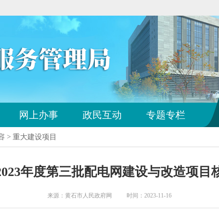
您
网上办事
政民互动
专题专栏
已
离
容 > 重大建设项目
开
站
点
2023年度第三批配电网建设与改造项目
导
航
区
来源：黄石市人民政府网 时间：2023-11-16