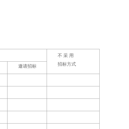
不 采 用
招标方式
邀请招标