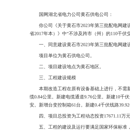
域
视
包
窗
含
国网湖北省电力公司黄石供电公司：
区，
6
本
个
你公司《关于黄石市2023年第三批配电网建设
区
链
省2017年本）》中“不涉及跨市（州）的110
域
接，
包
按
一、同意建设黄石市2023年第三批配电网建设与改造项
含
tab
1
键
项目单位为黄石供电公司
。
个
浏
图
览
二、项目建设地点为黄石地区
。
片，
信
按
三、工程建设规模
息
tab
键
本期改造工程在原有设备基础上进行，不需
浏
缆0.84公里
。
新建电缆通道9.76公里
。
新建10千伏
览
安
。
新增台变控制箱61台
。
新建0.4千伏线路39.9
信
息
四、项目总投资为工程动态投资17671.11万
五、工程的建设及运行要满足国家环保标准