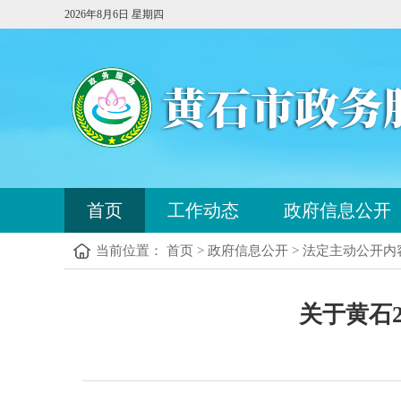
2026年8月6日 星期四
您
首页
工作动态
政府信息公开
已
进
当前位置： 首页 > 政府信息公开 > 法定主动公开内
入
站
点
您
导
关于黄石
已
航
进
区，
入
本
内
区
容