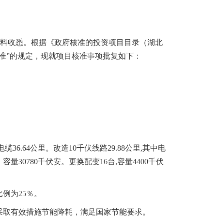
材料收悉
。
根据《政府核准的投资项目目录（湖北
核准”的规定，现就项目核准事项批复如下：
缆36.64公里
。
改造10千伏线路29.88公里,其中电
容量30780千伏安
。
更换配变16台,容量4400千伏
比例为25％
。
采取有效措施节能降耗，满足国家节能要求
。