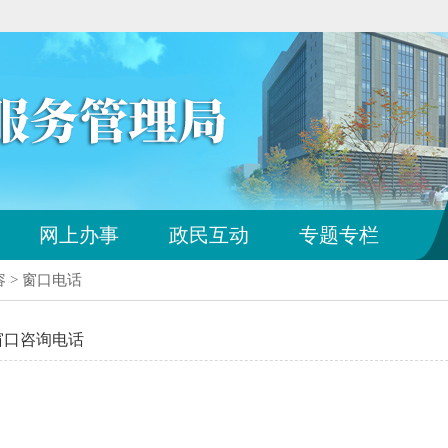
您
网上办事
政民互动
专题专栏
已
离
容
>
窗口电话
开
站
点
窗口咨询电话
导
航
区