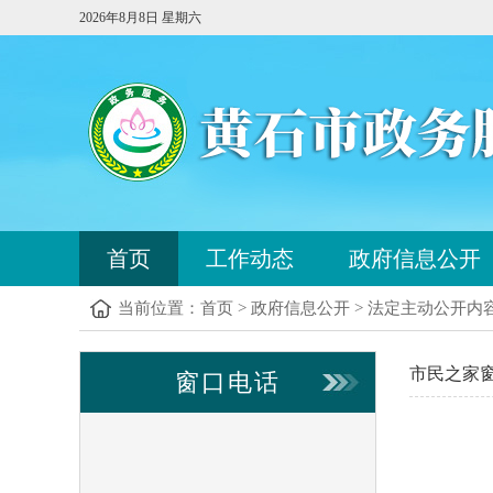
2026年8月8日 星期六
您
首页
工作动态
政府信息公开
已
进
当前位置：
首页
>
政府信息公开
>
法定主动公开内
入
站
点
市民之家
窗口电话
导
航
区，
本
区