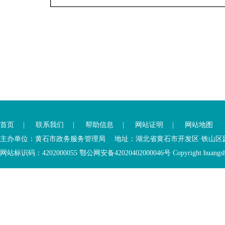
您
您
已
已
离
首页
|
联系我们
|
帮助信息
|
网站证明
|
网站地图
进
开
入
内
主办单位：黄石市政务服务管理局 地址：湖北省黄石市开发区·铁山区园博大道
底
容
网站标识码：4202000055 鄂公网安备42020402000046号 Copyright huangshi Al
部
视
功
窗
您
能
区
已
服
离
务
开
区，
底
本