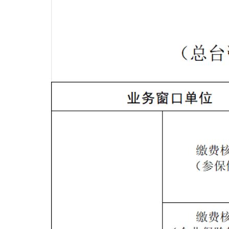
域
视
包
窗
含
区，
6
本
个
区
链
域
接，
包
按
含
tab
1
键
个
浏
图
览
片，
信
按
息
tab
键
浏
览
信
息