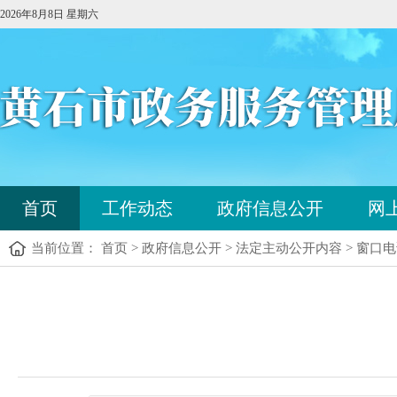
2026年8月8日 星期六
您
首页
工作动态
政府信息公开
网
已
进
当前位置： 首页 > 政府信息公开 > 法定主动公开内容 > 窗口
入
站
点
您
导
已
航
进
区，
入
本
内
区
容