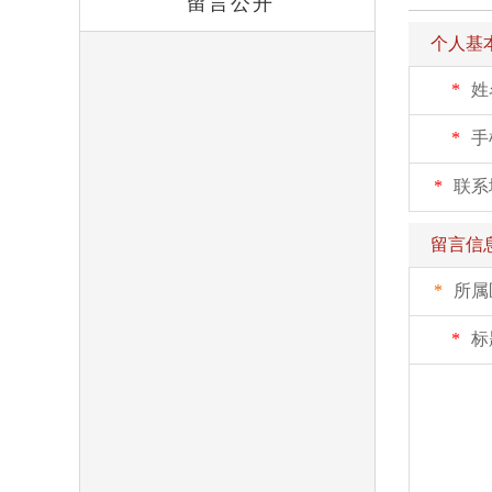
留言公开
域
视
包
窗
个人基
含
区，
6
本
*
姓
个
区
链
域
接，
*
手
包
按
含
tab
*
联系
3
键
个
浏
链
留言信
览
接，
信
1
*
所属
息
个
图
*
标
片，
15
个
文
本
输
入