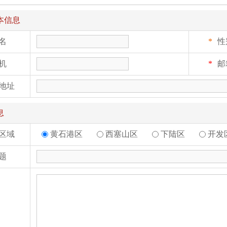
本信息
名
*
性
机
*
邮
地址
息
黄石港区
西塞山区
下陆区
开发
区域
题