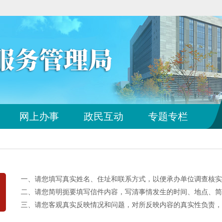
您
网上办事
政民互动
专题专栏
已
离
开
站
点
导
一、请您填写真实姓名、住址和联系方式，以便承办单位调查核实
航
区
二、请您简明扼要填写信件内容，写清事情发生的时间、地点、简
三、请您客观真实反映情况和问题，对所反映内容的真实性负责，