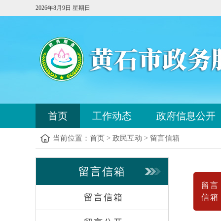
2026年8月9日 星期日
您
首页
工作动态
政府信息公开
已
进
当前位置：
首页
>
政民互动
>
留言信箱
入
站
点
您
留言信箱
导
已
航
进
留言
区，
入
留言信箱
信箱
本
内
区
容