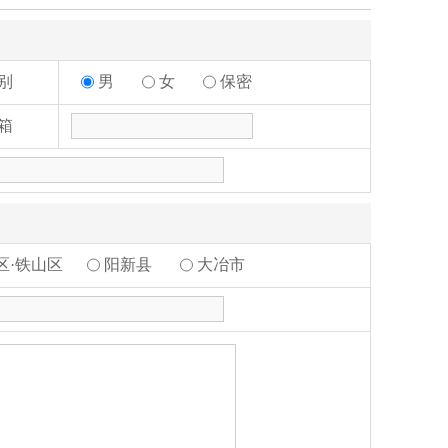
男
女
保密
别
箱
区·铁山区
阳新县
大冶市