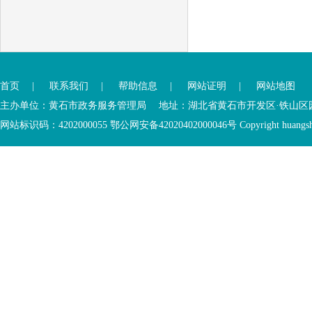
您
已
首页
|
联系我们
|
帮助信息
|
网站证明
|
网站地图
进
入
主办单位：黄石市政务服务管理局 地址：湖北省黄石市开发区·铁山区园博大道
底
网站标识码：4202000055 鄂公网安备42020402000046号 Copyright huangshi Al
部
功
您
能
已
服
离
务
开
区，
底
本
部
区
功
域
能
包
服
含
务
5
区
个