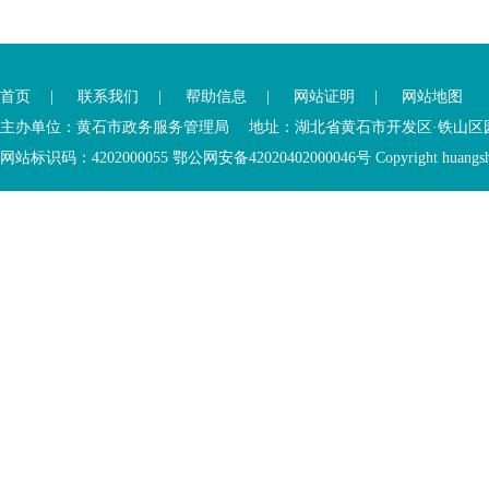
您
您
已
已
离
首页
|
联系我们
|
帮助信息
|
网站证明
|
网站地图
进
开
入
内
主办单位：黄石市政务服务管理局 地址：湖北省黄石市开发区·铁山区园博大道
底
容
网站标识码：4202000055 鄂公网安备42020402000046号 Copyright huangshi Al
部
视
功
窗
您
能
区
已
服
离
务
开
区，
底
本
部
区
功
域
能
包
服
含
务
5
区
个
链
接，