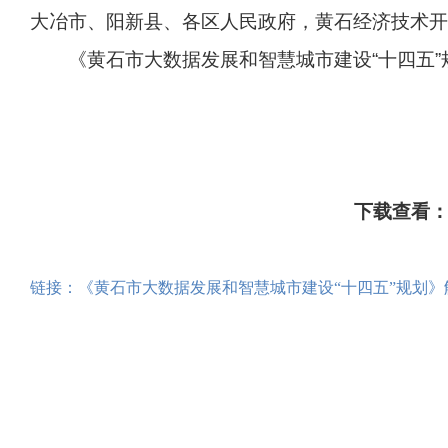
域
视
大冶市、阳新县、各区人民政府，黄石经济技术开
包
窗
含
《黄石市大数据发展和智慧城市建设“十四五
区，
6
本
个
区
链
域
接，
包
按
含
tab
2
键
个
浏
下载查看
链
览
接，
信
按
息
tab
链接：《黄石市大数据发展和智慧城市建设“十四五”规划》
键
浏
览
信
息