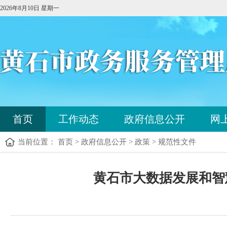
2026年8月10日 星期一
您
首页
工作动态
政府信息公开
网
已
进
当前位置： 首页 > 政府信息公开 > 政策 > 规范性文件
入
站
点
您
导
黄石市大数据发展和智慧
已
航
进
区，
入
本
内
区
容