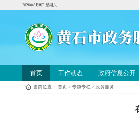
2026年8月8日 星期六
您
首页
工作动态
政府信息公开
已
进
当前位置： 首页 > 专题专栏 > 政务服务
入
站
点
您
导
已
航
进
区，
入
本
内
区
容