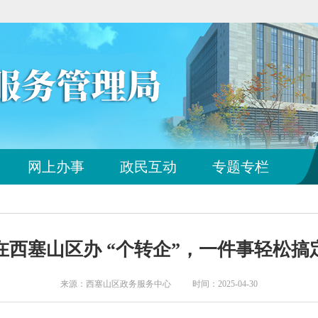
您
网上办事
政民互动
专题专栏
已
离
开
站
点
在西塞山区办 “个转企”，一件事轻松搞
导
航
区
来源：西塞山区政务服务中心 时间：2025-04-30