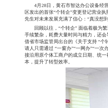
域
视
4月28日，黄石市智达办公设备
包
窗
含
区发出的首张“个转企”变更登记营业执
区，
6
先生对未来发展充满了信心：“真没想
本
个
区
链
回顾以往，“个转企” 面临着极
域
接，
手续繁杂，耗费大量时间与精力，还会
包
按
含
tab
借省市场监管局出台的《关于支持 “个
1
键
请人只需通过 “一窗办”“一网办”“一次
个
浏
图
接沿用原个体工商户的成立日期、统一
览
片，
信
本，提升了转型效率
。
按
息
tab
键
浏
览
信
息