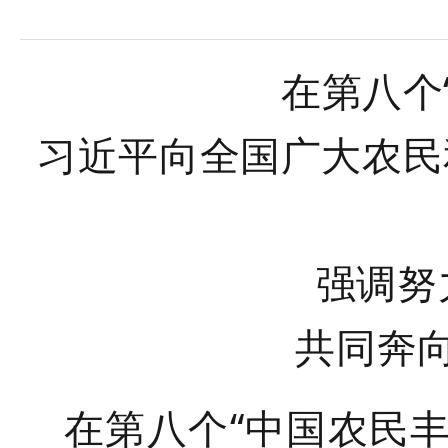
域
视
包
窗
含
区，
6
在第八个
本
个
区
链
域
接，
习近平向全国广大农民
包
按
含
tab
按
键
tab
浏
键
览
浏
信
强调努
览
息
信
息
共同奔
在第八个“中国农民