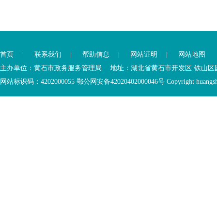
您
您
已
已
离
首页
|
联系我们
|
帮助信息
|
网站证明
|
网站地图
进
开
入
内
主办单位：黄石市政务服务管理局 地址：湖北省黄石市开发区·铁山区园博大道
底
容
网站标识码：4202000055 鄂公网安备42020402000046号 Copyright huangshi Al
部
视
功
窗
您
能
区
已
服
离
务
开
区，
底
本
部
区
功
域
能
包
服
含
务
5
区
个