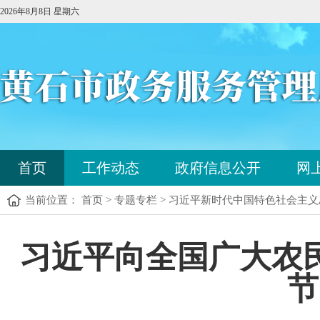
2026年8月8日 星期六
您
首页
工作动态
政府信息公开
网
已
进
当前位置： 首页 > 专题专栏 > 习近平新时代中国特色社会主
入
站
点
您
习近平向全国广大农
导
已
航
进
区，
节
入
本
内
区
容