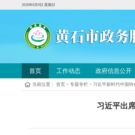
2026年8月9日 星期日
您
首页
工作动态
政府信息公开
已
进
当前位置： 首页 > 专题专栏 > 习近平新时代中国
入
站
点
您
导
习近平出席
已
航
进
区，
入
本
内
区
容