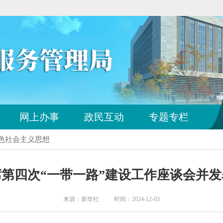
您
网上办事
政民互动
专题专栏
已
离
特色社会主义思想
开
站
点
第四次“一带一路”建设工作座谈会并
导
航
区
来源：新华社 时间：2024-12-03