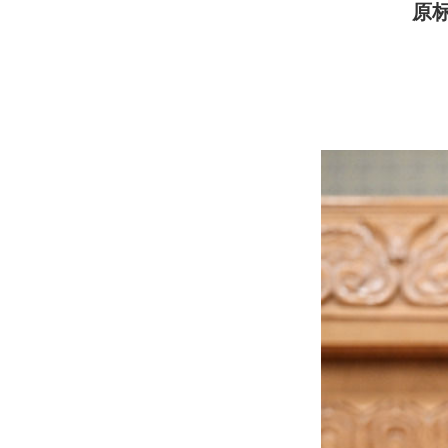
域
原
视
包
窗
含
区，
6
本
个
区
链
域
接，
包
按
含
tab
3
键
个
浏
图
览
片，
信
按
息
tab
键
浏
览
信
息