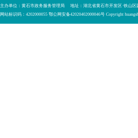
主办单位：黄石市政务服务管理局 地址：湖北省黄石市开发区·铁山区园博大道
网站标识码：4202000055 鄂公网安备42020402000046号 Copyright huangshi Al