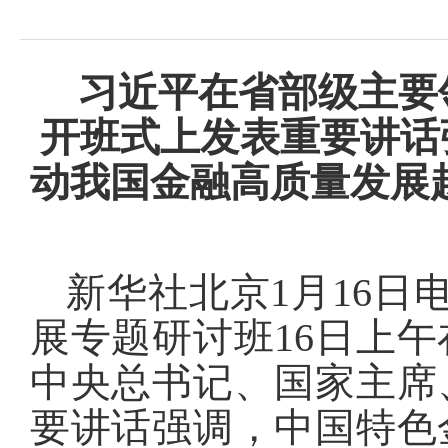
域
视
包
窗
含
区，
6
习近平在省部级主要
本
个
区
链
域
开班式上发表重要讲话
接，
包
按
含
tab
动我国金融高质量发展
2
键
个
浏
图
览
片，
信
按
息
新华社北京1月16日
tab
键
展专题研讨班16日上
浏
览
信
中央总书记、国家主席
息
要讲话强调，中国特色