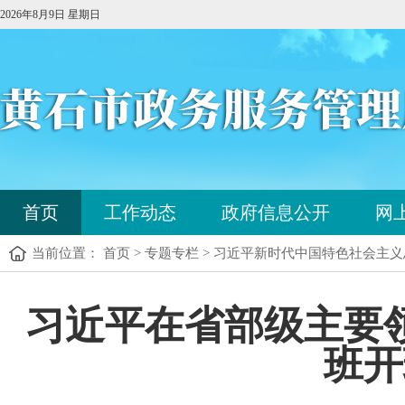
2026年8月9日 星期日
您
首页
工作动态
政府信息公开
网
已
进
当前位置： 首页 > 专题专栏 > 习近平新时代中国特色社会主
入
站
点
您
习近平在省部级主要
导
已
航
进
区，
班开
入
本
内
区
容