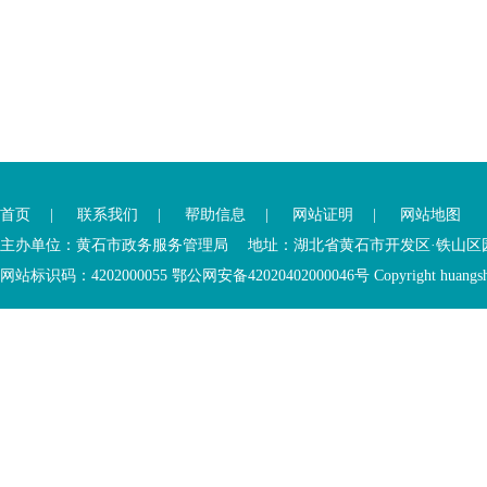
您
您
已
已
离
首页
|
联系我们
|
帮助信息
|
网站证明
|
网站地图
进
开
入
内
主办单位：黄石市政务服务管理局 地址：湖北省黄石市开发区·铁山区园博大道
底
容
网站标识码：4202000055 鄂公网安备42020402000046号 Copyright huangshi Al
部
视
功
窗
您
能
区
已
服
离
务
开
区，
底
本
部
区
功
域
能