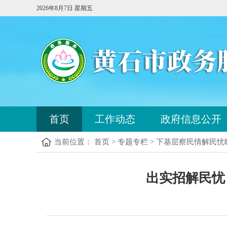
2026年8月7日 星期五
您
首页
工作动态
政府信息公开
已
进
当前位置： 首页 > 专题专栏 > 下基层察民情解民
入
站
点
您
导
出实招解民忧
已
航
进
区，
入
本
内
区
容