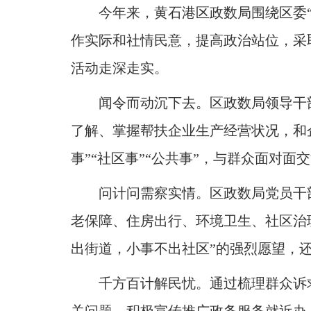
域
今年来，黄石港区政数局围绕区委
视
包
窗
含
作实际和社情民意，提高政治站位，采
区，
6
本
个
活动走深走实
。
区
链
域
接，
包
闻令而动沉下去
。
区政数局领导干
按
含
tab
按
键
了解、掌握帮扶企业生产经营状况，和
tab
浏
键
事”“社区事”“公共事”，与群众面对面
览
浏
信
览
息
问计问需察实情
。
区政数局党员干
信
息
老保障、住房出行、环境卫生、社区治
出街道，小事不出社区”的强烈愿望，
千方百计解民忧
。
通过梳理群众诉