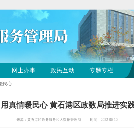
您
网上办事
政民互动
专题专栏
已
离
忧暖民心
开
站
点
 用真情暖民心 黄石港区政数局推进实
导
航
区
来源：黄石港区政务服务和大数据管理局 时间：2022-06-16