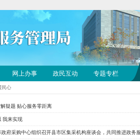
您
网上办事
政民互动
专题专栏
已
离
暖民心
开
站
点
”解疑题 贴心服务零距离
导
航
 我来实现
区
市政府采购中心组织召开县市区集采机构座谈会，共同推进政务服务