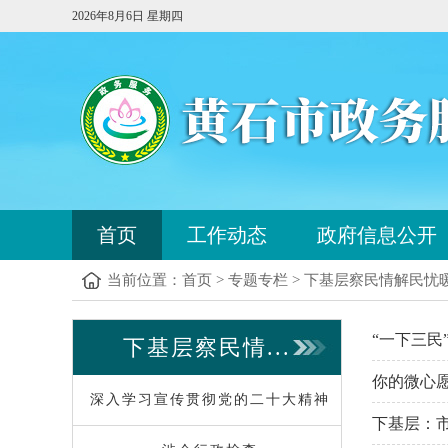
2026年8月6日 星期四
您
首页
工作动态
政府信息公开
已
进
当前位置：
首页
>
专题专栏
>
下基层察民情解民忧
入
站
点
您
“一下三民
下基层察民情...
导
已
航
进
你的微心愿
区，
入
深入学习宣传贯彻党的二十大精神
本
内
下基层：
区
容