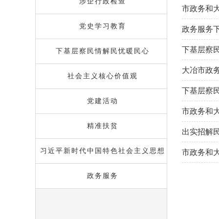
域
涉企行政检查
视
市政务和
包
窗
含
区，
党史学习教育
政务服务下
6
本
个
区
下基层察民
链
下基层察民情解民忧暖民心
域
接，
包
大冶市政
按
含
社会主义核心价值观
tab
20
键
下基层察
个
浏
党建活动
链
览
市政务和
接，
信
按
精准扶贫
息
出实招解
tab
键
习近平新时代中国特色社会主义思想
市政务和
浏
览
信
政务服务
息