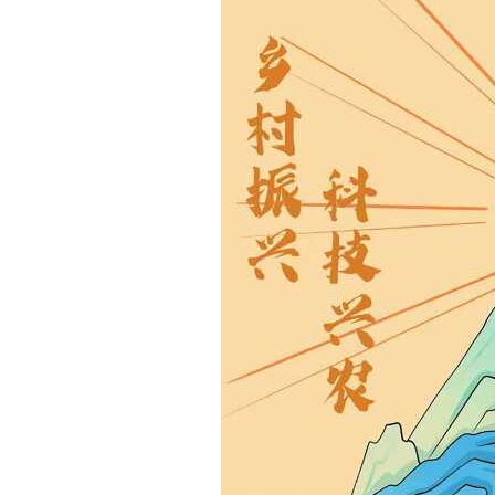
域
视
包
窗
含
区，
6
本
个
区
链
域
接，
包
按
含
tab
1
键
个
浏
图
览
片，
信
按
息
tab
键
浏
览
信
息