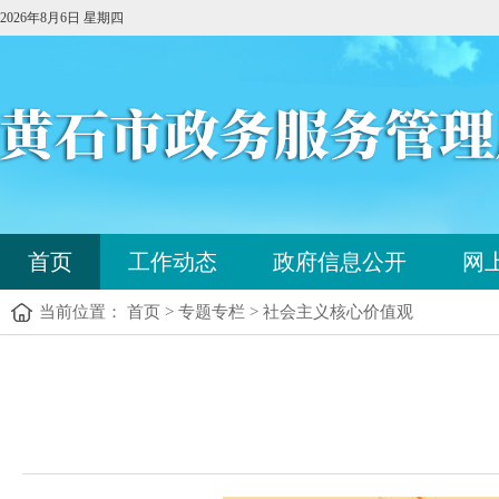
2026年8月6日 星期四
您
首页
工作动态
政府信息公开
网
已
进
当前位置： 首页 > 专题专栏 > 社会主义核心价值观
入
站
点
您
导
已
航
进
区，
入
本
内
区
容