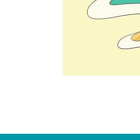
您
您
已