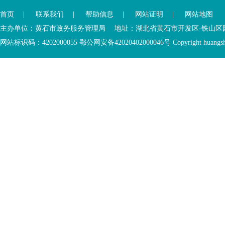
已
离
首页
|
联系我们
|
帮助信息
|
网站证明
|
网站地图
进
开
入
内
主办单位：黄石市政务服务管理局 地址：湖北省黄石市开发区·铁山区园博大道
底
容
网站标识码：4202000055 鄂公网安备42020402000046号 Copyright huangshi Al
部
视
功
窗
您
能
区
已
服
离
务
开
区，
底
本
部
区
功
域
能
包
服
含
务
5
区
个
链
接，
1
个
图