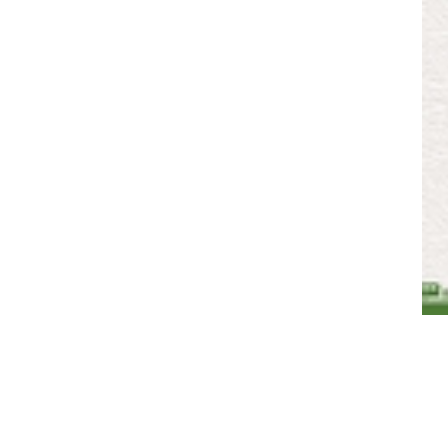
域
视
包
窗
含
区，
6
本
个
区
链
域
接，
包
按
含
tab
1
键
个
浏
图
览
片，
信
按
息
tab
键
浏
览
信
息