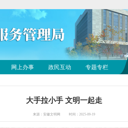
您
网上办事
政民互动
专题专栏
已
离
开
站
点
大手拉小手 文明一起走
导
航
区
来源：安徽文明网 时间：2025-09-19