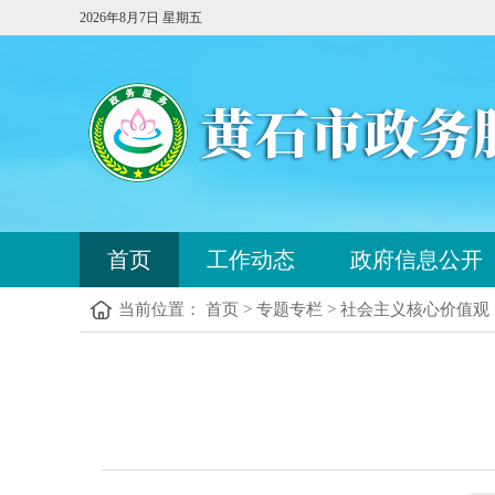
2026年8月7日 星期五
您
首页
工作动态
政府信息公开
已
进
当前位置： 首页 > 专题专栏 > 社会主义核心价值观
入
站
点
您
导
已
航
进
区，
入
本
内
区
容