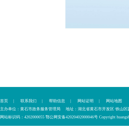
您
您
已
已
离
首页
|
联系我们
|
帮助信息
|
网站证明
|
网站地图
进
开
入
内
主办单位：黄石市政务服务管理局 地址：湖北省黄石市开发区·铁山区园博大道
底
容
网站标识码：4202000055 鄂公网安备42020402000046号 Copyright huangshi Al
部
视
功
窗
您