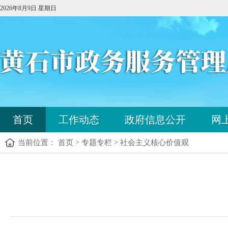
2026年8月9日 星期日
您
首页
工作动态
政府信息公开
网
已
进
当前位置： 首页 > 专题专栏 > 社会主义核心价值观
入
站
点
您
导
已
航
进
区，
入
本
内
区
容