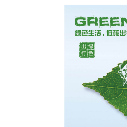
域
视
包
窗
含
区，
6
本
个
区
链
域
接，
包
按
含
tab
1
键
个
浏
图
览
片，
信
按
息
tab
键
浏
览
信
息