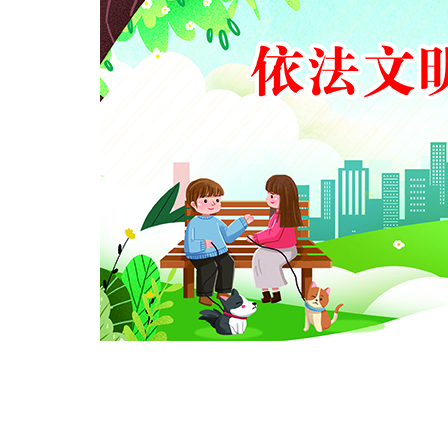
域
视
包
窗
含
区，
6
本
个
区
链
域
接，
包
按
含
tab
1
键
个
浏
图
览
片，
信
按
息
tab
键
浏
览
信
息