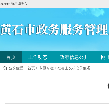
2026年8月8日 星期六
您
首页
工作动态
政府信息公开
网
已
进
当前位置： 首页 > 专题专栏 > 社会主义核心价值观
入
站
点
您
导
已
航
进
区，
入
本
内
区
容