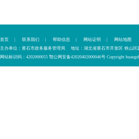
您
您
已
已
离
首页
|
联系我们
|
帮助信息
|
网站证明
|
网站地图
进
开
入
内
主办单位：黄石市政务服务管理局 地址：湖北省黄石市开发区·铁山区园博大道
底
容
网站标识码：4202000055 鄂公网安备42020402000046号 Copyright huangshi Al
部
视
功
窗
您
能
区
已
服
离
务
开
区，
底
本
部
区
功
域
能
包
服
含
务
5
区
个