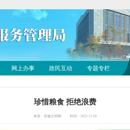
您
网上办事
政民互动
专题专栏
已
离
开
站
点
珍惜粮食 拒绝浪费
导
航
区
来源：安徽文明网 时间：2023-11-10