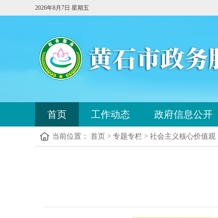
2026年8月7日 星期五
您
首页
工作动态
政府信息公开
已
进
当前位置： 首页 > 专题专栏 > 社会主义核心价值观
入
站
点
您
导
已
航
进
区，
入
本
内
区
容