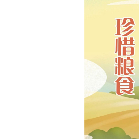
域
视
包
窗
含
区，
6
本
个
区
链
域
接，
包
按
含
tab
1
键
个
浏
图
览
片，
信
按
息
tab
键
浏
览
信
息