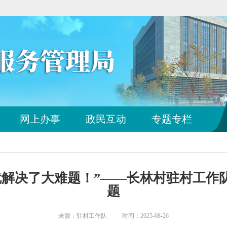
您
网上办事
政民互动
专题专栏
已
离
开
站
点
就解决了大难题！”——长林村驻村工作
导
航
题
区
来源：驻村工作队 时间：2025-08-26