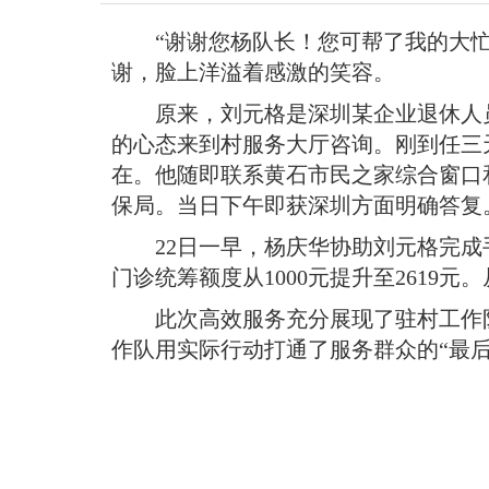
域
视
包
“谢谢您杨队长
！
您可帮了我的大
窗
含
区，
谢，脸上洋溢着感激的笑容
。
6
本
个
区
原来，刘元格是深圳某企业退休人
链
域
接，
的心态来到村服务大厅咨询
。
刚到任三
包
按
在
。
他随即联系黄石市民之家综合窗口和
含
tab
按
键
保局
。
当日下午即获深圳方面明确答复
tab
浏
键
22日一早，杨庆华协助刘元格完
览
浏
信
门诊统筹额度从1000元提升至2619元
。
览
息
信
此次高效服务充分展现了驻村工作
息
作队用实际行动打通了服务群众的“最