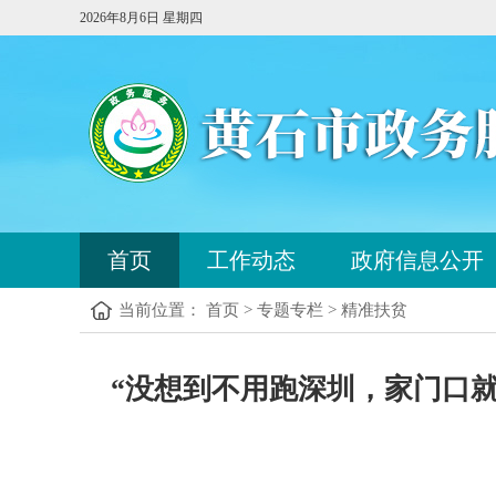
2026年8月6日 星期四
您
首页
工作动态
政府信息公开
已
进
当前位置： 首页 > 专题专栏 > 精准扶贫
入
站
点
您
导
“没想到不用跑深圳，家门口
已
航
进
区，
入
本
内
区
容