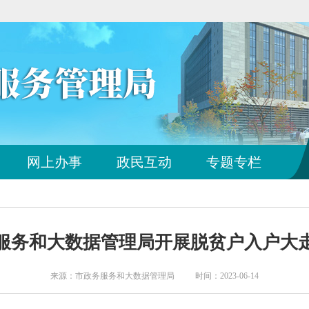
您
网上办事
政民互动
专题专栏
已
离
开
站
点
服务和大数据管理局开展脱贫户入户大
导
航
区
来源：市政务服务和大数据管理局 时间：2023-06-14