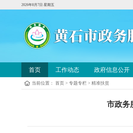
2026年8月7日 星期五
您
首页
工作动态
政府信息公开
已
进
当前位置： 首页 > 专题专栏 > 精准扶贫
入
站
点
您
导
市政务
已
航
进
区，
入
本
内
区
容