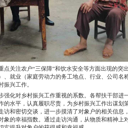
重点关注农户“三保障”和饮水安全等方面出现的突
）、就业（家庭劳动力的务工地点、行业、公司名
村振兴工作
。
步强化对乡村振兴工作重视的系数
。
各帮扶干部进
作的水平，认真履职尽责，为乡村振兴工作出谋划策
走访和密切交谈，进一步摸清了对象户的相关信息
对象的幸福指数
。
通过走访沟通，从物质和精神上
切实提升对象户的获得感和幸福感
。