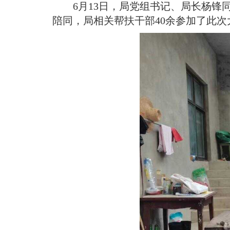
域
6月13日，局党组书记、局长杨
视
包
窗
陪同，局相关帮扶干部40余参加了此
含
区，
6
本
个
区
链
域
接，
包
按
含
tab
1
键
个
浏
图
览
片，
信
按
息
tab
键
浏
览
信
息