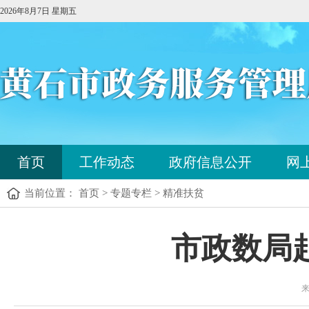
2026年8月7日 星期五
您
首页
工作动态
政府信息公开
网
已
进
当前位置： 首页 > 专题专栏 > 精准扶贫
入
站
点
您
市政数局
导
已
航
进
区，
入
本
来
内
区
容