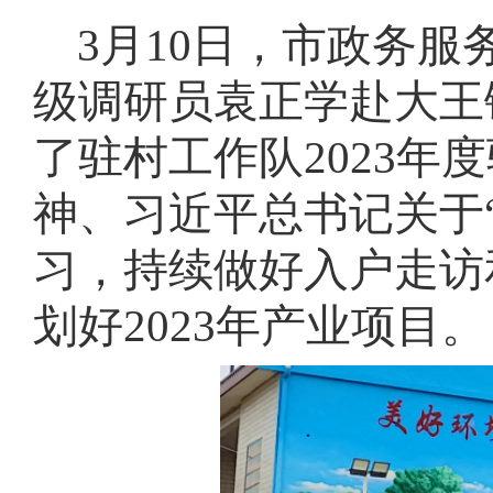
域
视
包
3月10日，市政务
窗
含
区，
6
级调研员袁正学赴大王
本
个
区
链
域
接，
了驻村工作队2023
包
按
含
tab
神、习近平总书记关于
1
键
个
浏
图
览
习，持续做好入户走访
片，
信
按
息
划好2023年产业项目
。
tab
键
浏
览
信
息