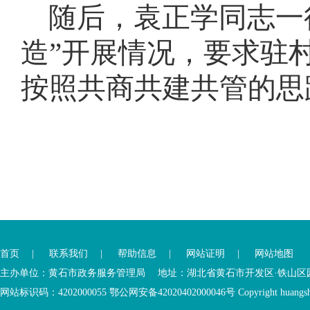
随后，袁正学同志一
造”开展情况，要求驻
按照共商共建共管的思
您
您
已
已
离
首页
|
联系我们
|
帮助信息
|
网站证明
|
网站地图
进
开
入
内
主办单位：黄石市政务服务管理局 地址：湖北省黄石市开发区·铁山区园博大道
底
容
网站标识码：4202000055 鄂公网安备42020402000046号 Copyright huangshi Al
部
视