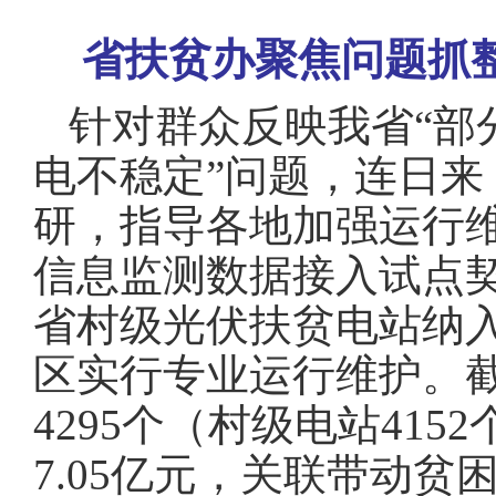
域
视
包
窗
省扶贫办聚焦问题抓
含
区，
6
本
个
区
针对群众反映我省“部
链
域
接，
包
电不稳定”问题，连日
按
含
tab
按
键
研，指导各地加强运行
tab
浏
键
览
信息监测数据接入试点
浏
信
览
息
省村级光伏扶贫电站纳入
信
息
区实行专业运行维护
。
4295个（村级电站415
7.05亿元，关联带动贫困