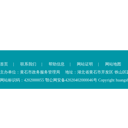
您
您
已
已
离
首页
|
联系我们
|
帮助信息
|
网站证明
|
网站地图
进
开
入
内
主办单位：黄石市政务服务管理局 地址：湖北省黄石市开发区·铁山区园博大道
底
容
网站标识码：4202000055 鄂公网安备42020402000046号 Copyright huangshi Al
部
视
功
窗
您
能
区
已
服
离
务
开
区，
底
本
部
区
功