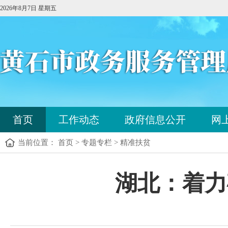
2026年8月7日 星期五
您
首页
工作动态
政府信息公开
网
已
进
当前位置： 首页 > 专题专栏 > 精准扶贫
入
站
点
您
湖北：着力
导
已
航
进
区，
入
本
内
区
容