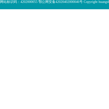
网站标识码：4202000055 鄂公网安备42020402000046号 Copyright huangshi Al
部
视
功
窗
您
能
区
已
服
离
务
开
区，
底
本
部
区
功
域
能
包
服
含
务
5
区
个
链
接，
1
个
图
片，
按
tab