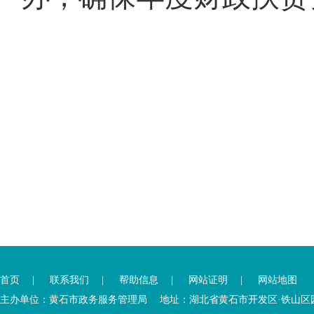
您
您
已
已
离
首页
|
联系我们
|
帮助信息
|
网站证明
|
网站地图
进
开
入
内
主办单位：黄石市政务服务管理局 地址：湖北省黄石市开发区·铁山区园博大道
底
容