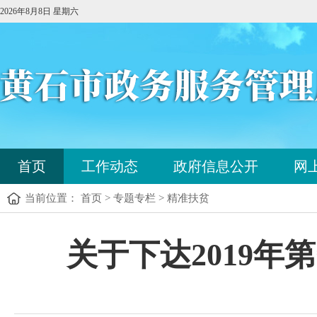
2026年8月8日 星期六
您
首页
工作动态
政府信息公开
网
已
进
当前位置： 首页 > 专题专栏 > 精准扶贫
入
站
点
您
关于下达2019
导
已
航
进
区，
入
本
内
区
容