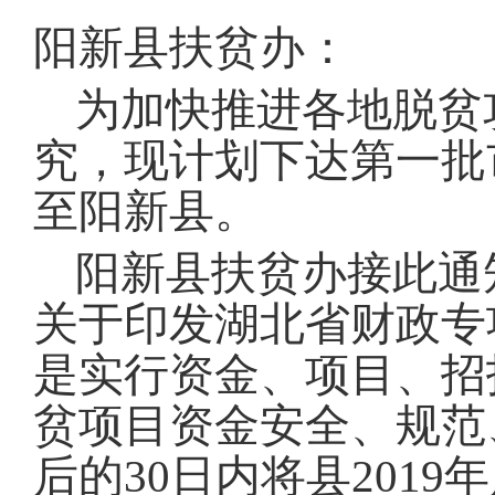
域
视
包
阳新县扶贫办：
窗
含
区，
6
本
个
为加快推进各地脱贫
区
链
域
接，
究，现计划下达第一批
包
按
含
tab
至阳新县
。
按
键
tab
浏
键
览
阳新县扶贫办接此通
浏
信
览
息
关于印发湖北省财政专
信
息
是实行资金、项目、招
贫项目资金安全、规范
后的30日内将县201