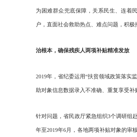
域
视
包
为困难群众兜底保障，关系民生、连着
窗
含
区，
6
户，直面社会救助热点、难点问题，积极
本
个
区
链
域
接，
包
按
含
治根本，确保残疾人两项补贴精准发放
tab
按
键
tab
浏
键
览
浏
信
2019年，省纪委运用“扶贫领域政策落
览
息
信
助对象信息数据录入不准确、重复享受补
息
针对问题，省民政厅紧急组织3个调研组
年至2019年6月，各地两项补贴对象的