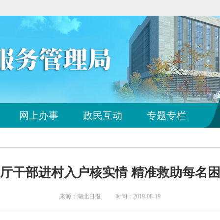
您
网上办事
政民互动
专题专栏
已
离
开
站
点
厅干部进村入户核实情 精准救助每名
导
航
区
来源：湖北日报 时间：2019-08-19