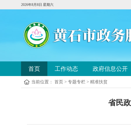
2026年8月8日 星期六
您
首页
工作动态
政府信息公开
已
进
当前位置： 首页 > 专题专栏 > 精准扶贫
入
站
点
您
导
省民政
已
航
进
区，
入
本
内
区
容