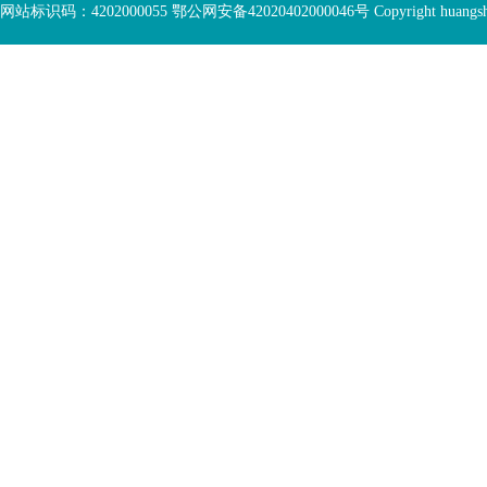
网站标识码：4202000055 鄂公网安备42020402000046号 Copyright huangshi Al
容
部
视
功
您
窗
能
已
区
服
离
务
开
区，
底
本
部
区
功
域
能
包
服
含
务
5
区
个
链
接，
2
个
图
片，
按
tab