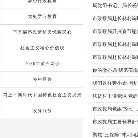
域
涉企行政检查
视
局党组书记、局长杨
包
窗
含
区，
党史学习教育
市政数局赴长林村调
6
本
个
区
市政数局开展春节慰
链
下基层察民情解民忧暖民心
域
接，
包
市政数局赴长林村调
按
含
社会主义核心价值观
tab
32
键
市政数局赴长林村调
个
浏
2026年黄石两会
链
览
你的微心愿 我来实现
接，
信
按
乡村振兴
息
我们这样奔小康·围炉
tab
键
习近平新时代中国特色社会主义思想
扶贫村里讲党课 党
浏
览
市政数局党组书记、
信
政务服务
息
市政数局主要领导赴
聚焦“三保障”冲刺问