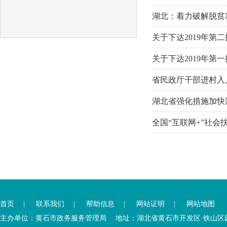
湖北：着力破解脱贫
关于下达2019年第
关于下达2019年第
省民政厅干部进村入
湖北省强化措施加快
全国“互联网+”社
您
您
已
已
首页
|
联系我们
|
帮助信息
|
网站证明
|
网站地图
离
进
开
入
主办单位：黄石市政务服务管理局 地址：湖北省黄石市开发区·铁山区园博大道
内
底