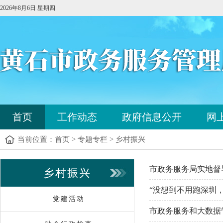
2026年8月6日 星期四
您
首页
工作动态
政府信息公开
网
已
进
当前位置：
首页
>
专题专栏
>
乡村振兴
入
站
点
您
市政务服务局实地督
乡村振兴
导
已
航
进
“没想到不用跑深圳
区，
入
党建活动
本
内
题
市政务服务和大数据
区
容