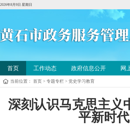
2026年8月9日 星期日
您
首页
工作动态
政府信息公开
网
已
进
当前位置： 首页 > 专题专栏 > 党史学习教育
入
站
点
您
深刻认识马克思主义
导
已
航
进
区，
平新时代
入
本
内
区
容