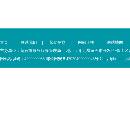
您
您
已
已
离
首页
|
联系我们
|
帮助信息
|
网站证明
|
网站地图
进
开
入
内
主办单位：黄石市政务服务管理局 地址：湖北省黄石市开发区·铁山区园博大道
底
容
网站标识码：4202000055 鄂公网安备42020402000046号 Copyright huangshi Al
部
视
功
窗
您
能
区
已
服
离
务
开
区，
底
本
部
区
功
域
能
包
服
含
务
5