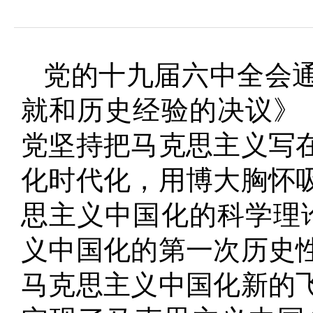
域
视
包
窗
含
区，
6
本
个
党的十九届六中全会
区
链
域
接，
包
就和历史经验的决议》
按
含
tab
按
键
党坚持把马克思主义写
tab
浏
键
览
浏
化时代化，用博大胸怀
信
览
息
信
思主义中国化的科学理
息
义中国化的第一次历史
马克思主义中国化新的