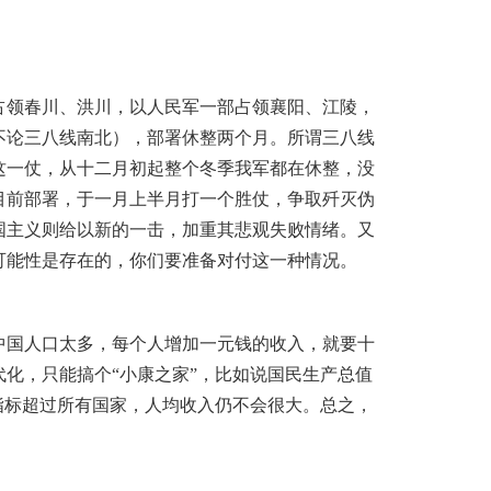
占领春川、洪川，以人民军一部占领襄阳、江陵，
不论三八线南北），部署休整两个月
。
所谓三八线
这一仗，从十二月初起整个冬季我军都在休整，没
目前部署，于一月上半月打一个胜仗，争取歼灭伪
国主义则给以新的一击，加重其悲观失败情绪
。
又
可能性是存在的，你们要准备对付这一种情况
。
中国人口太多，每个人增加一元钱的收入，就要十
代化，只能搞个“小康之家”，比如说国民生产总值
指标超过所有国家，人均收入仍不会很大
。
总之，