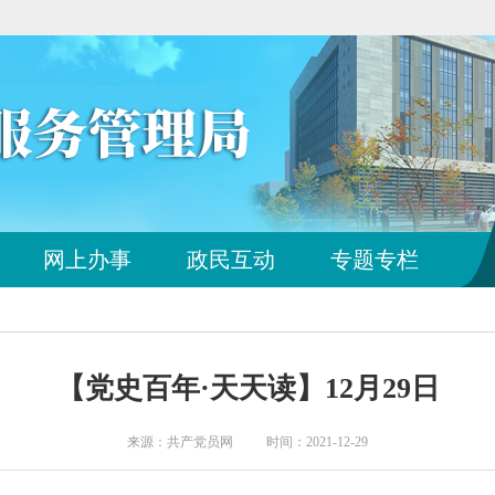
您
网上办事
政民互动
专题专栏
已
离
开
站
点
【党史百年·天天读】12月29日
导
航
区
来源：共产党员网 时间：2021-12-29