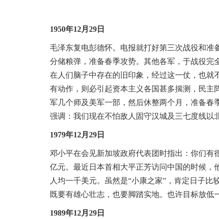
域
视
包
窗
含
区，
1950年12月29日
6
本
个
毛泽东复电彭德怀
。
电报就打好第三次战役和准
区
链
域
接，
分储粮弹，准备春季攻势
。
其他各军，于战役完
包
按
在人们脑子中存在的旧印象，经过这一仗，也就
含
tab
有动作，则必引起资本主义各国甚多揣测，民主
1
键
个
浏
军几个师及美军一部，然后休整两个月，准备春
链
览
强调：我们现在不怕敌人固守汉城及三七度线以
接，
信
1
息
1979年12月29日
个
图
邓小平在会见新加坡政府代表团时指出：你们有
片，
亿元
。
最近日本首相大平正芳访问中国的时候，
按
tab
人均一千美元
。
虽然是“小康之家”，肯定日子比
键
既要有雄心壮志，也要脚踏实地
。
也许目标放低
浏
览
1989年12月29日