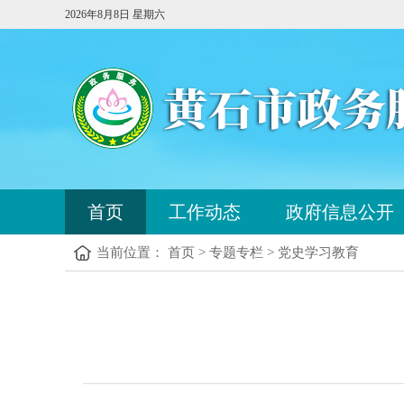
2026年8月8日 星期六
您
首页
工作动态
政府信息公开
已
进
当前位置： 首页 > 专题专栏 > 党史学习教育
入
站
点
您
导
已
航
进
区，
入
本
内
区
容