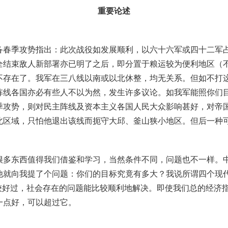
重要论述
备春季攻势指出：此次战役如发展顺利，以六十六军或四十二军
全结束敌人新部署亦已明了之后，即分置于粮运较为便利地区（
不存在了
。
我军在三八线以南或以北休整，均无关系
。
但如不打
阵线各国亦必有些人不以为然，发生许多议论
。
如我军能照你们
季攻势，则对民主阵线及资本主义各国人民大众影响甚好，对帝
北区域，只怕他退出该线而扼守大邱、釜山狭小地区
。
但后一种
很多东西值得我们借鉴和学习，当然条件不同，问题也不一样
。
他就向我提了个问题：你们的目标究竟有多大
？
我说所谓四个现
较好过，社会存在的问题能比较顺利地解决
。
即使我们总的经济
一点好，可以超过它
。