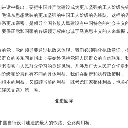
的讲话中提出，要把中国共产党建设成为更加坚强的工人阶级先
、毛泽东思想武装的更加坚强的中国工人阶级的先锋队
。
这样的
关系更加亲密，是领导全国各族人民建设有中国特色的社会主义
。
要保证党和国家的各级领导权由忠诚于马克思主义的人来掌握
政的党，党的领导要通过执政来体现
。
我们必须强化执政意识，
民群众的关系问题指出：要始终保持党同人民群众的血肉联系
。
老老实实向人民群众学习的良好风尚
。
凡涉及广大人民群众切身
的阶级和阶层也有不同的具体利益
。
我们在制定和执行政策时，
的根本的利益，又照顾当前的利益
；
既考虑国家整体利益，也关
江泽民文选》第一卷
。
党史回眸
中国自行设计建造的最大的铁路、公路两用桥
。