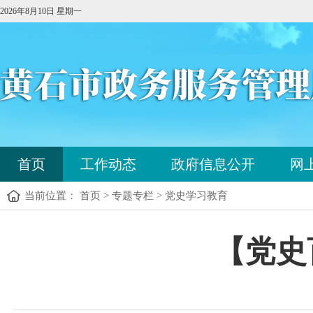
2026年8月10日 星期一
您
首页
工作动态
政府信息公开
网
已
进
当前位置： 首页 > 专题专栏 > 党史学习教育
入
站
点
您
【党史
导
已
航
进
区，
入
本
内
区
容