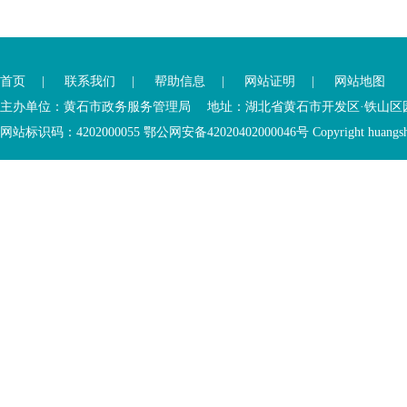
您
您
已
已
离
首页
|
联系我们
|
帮助信息
|
网站证明
|
网站地图
进
开
入
内
主办单位：黄石市政务服务管理局 地址：湖北省黄石市开发区·铁山区园博大道
底
容
网站标识码：4202000055 鄂公网安备42020402000046号 Copyright huangshi Al
部
视
功
窗
您
能
区
已
服
离
务
开
区，
底
本
部
区
功
域
能
包
服
含
务
5
区
个
链
接，