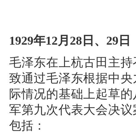
域
视
包
窗
含
区，
6
本
个
区
链
1929年12月28日、29日
域
接，
包
按
含
tab
1
键
毛泽东在上杭古田主持
个
浏
链
览
致通过毛泽东根据中央
接，
信
1
息
个
际情况的基础上起草的
图
片，
按
军第九次代表大会决议
tab
键
包括：
浏
览