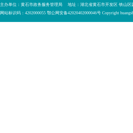
入
内
主办单位：黄石市政务服务管理局 地址：湖北省黄石市开发区·铁山区园博大道
底
容
网站标识码：4202000055 鄂公网安备42020402000046号 Copyright huangshi Al
部
视
功
窗
您
能
区
已
服
离
务
开
区，
底
本
部
区
功
域
能
包
服
含
务
5
区
个
链
接，
1
个
图
片，
按