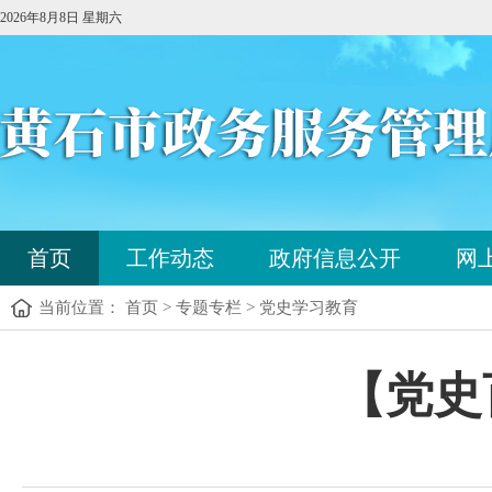
2026年8月8日 星期六
您
首页
工作动态
政府信息公开
网
已
进
当前位置： 首页 > 专题专栏 > 党史学习教育
入
站
点
您
【党史
导
已
航
进
区，
入
本
内
区
容