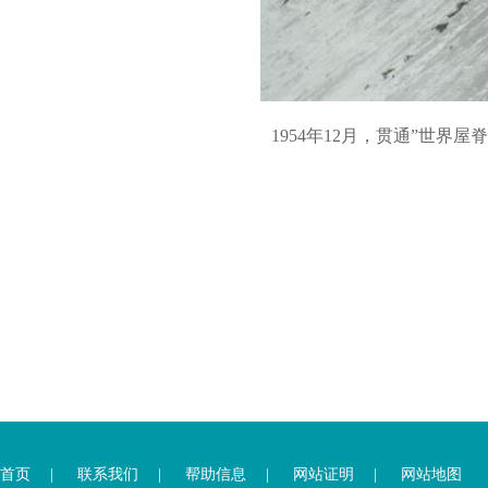
1954年12月，贯通”世界
您
您
已
已
离
首页
|
联系我们
|
帮助信息
|
网站证明
|
网站地图
进
开