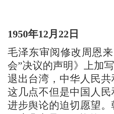
域
视
包
窗
含
区，
6
本
个
区
链
1950年12月22日
域
接，
包
按
含
tab
1
键
毛泽东审阅修改周恩来
个
浏
链
览
会”决议的声明》上加
接，
信
1
息
个
退出台湾，中华人民共
图
片，
按
这几点不但是中国人民
tab
键
进步舆论的迫切愿望
。
浏
览