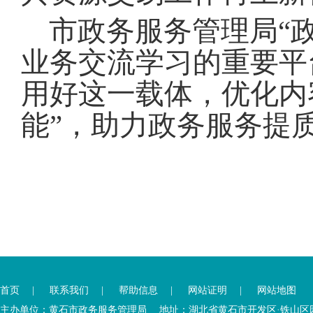
市政务服务管理局“
业务交流学习的重要平
用好这一载体，优化内
能”，助力政务服务提
您
您
已
已
离
首页
|
联系我们
|
帮助信息
|
网站证明
|
网站地图
进
开
入
内
主办单位：黄石市政务服务管理局 地址：湖北省黄石市开发区·铁山区园博大道