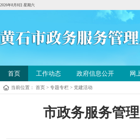
2026年8月8日 星期六
您
首页
工作动态
政府信息公开
网
已
进
当前位置： 首页 > 专题专栏 > 党建活动
入
站
点
您
市政务服务管理
导
已
航
进
区，
入
本
内
区
容