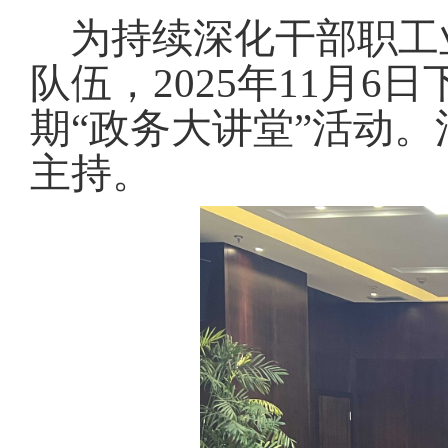
域
视
包
为持续深化干部职工
窗
含
区，
6
队伍，2025年11月
本
个
区
链
期“政务大讲堂”活动
。
域
接，
包
按
主持
。
含
tab
1
键
个
浏
图
览
片，
信
按
息
tab
键
浏
览
信
息