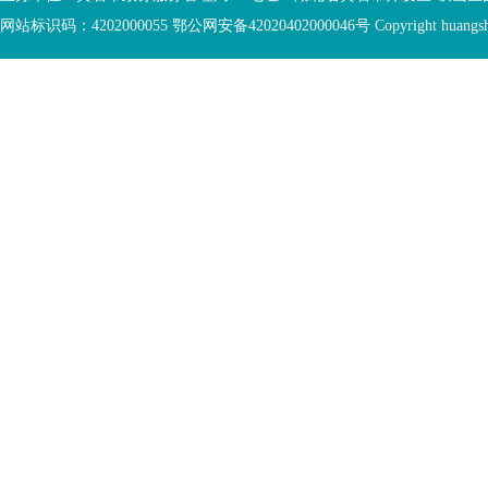
底
容
网站标识码：4202000055 鄂公网安备42020402000046号 Copyright huangshi Al
部
视
功
窗
您
能
区
已
服
离
务
开
区，
底
本
部
区
功
域
能
包
服
含
务
5
区
个
链
接，
2
个
图
片，
按
tab