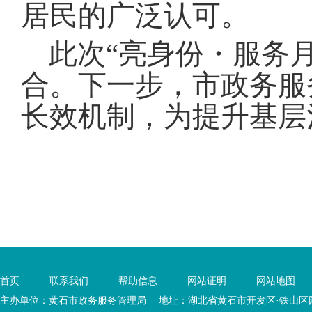
居民的广泛认可
。
此次“亮身份・服务
合
。
下一步，市政务服
长效机制，为提升基层
您
您
已
已
离
首页
|
联系我们
|
帮助信息
|
网站证明
|
网站地图
进
开
入
内
主办单位：黄石市政务服务管理局 地址：湖北省黄石市开发区·铁山区园博大道