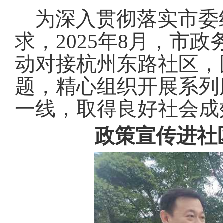
域
视
包
为深入贯彻落实市委
窗
含
区，
6
求，2025年8月，市
本
个
区
链
动对接杭州东路社区，
域
接，
包
按
题，精心组织开展系列
含
tab
3
键
个
一线，取得良好社会成
浏
图
览
片，
信
政策宣传进社
按
息
tab
键
浏
览
信
息