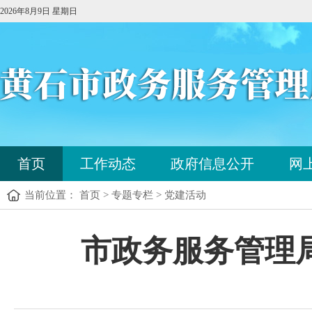
2026年8月9日 星期日
您
首页
工作动态
政府信息公开
网
已
进
当前位置： 首页 > 专题专栏 > 党建活动
入
站
点
您
市政务服务管理
导
已
航
进
区，
入
本
内
区
容