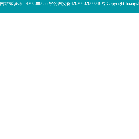
底
容
网站标识码：4202000055 鄂公网安备42020402000046号 Copyright huangshi Al
部
视
功
窗
您
能
区
已
服
离
务
开
区，
底
本
部
区
功
域
能
包
服
含
务
5
区
个
链
接，
1
个
图
片，
按
tab