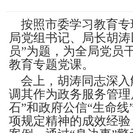
域
视
包
窗
含
区，
6
按照市委学习教育专
本
个
区
链
局党组书记、局长胡涛
域
接，
包
按
员”为题，为全局党员
含
tab
1
键
个
教育专题党课
。
浏
图
览
片，
信
会上，胡涛同志深入
按
息
tab
调其作为政务服务管理
键
浏
览
石”和政府公信“生命
信
息
项规定精神的成效经验