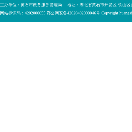
入
内
主办单位：黄石市政务服务管理局 地址：湖北省黄石市开发区·铁山区园博大道
底
容
网站标识码：4202000055 鄂公网安备42020402000046号 Copyright huangshi Al
部
视
功
窗
您
能
区
已
服
离
务
开
区，
底
本
部
区
功
域
能
包
服
含
务
5
区
个
链
接，
2
个
图
片，
按