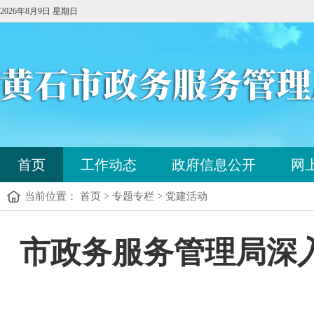
2026年8月9日 星期日
您
首页
工作动态
政府信息公开
网
已
进
当前位置： 首页 > 专题专栏 > 党建活动
入
站
点
您
市政务服务管理局深
导
已
航
进
区，
入
本
内
区
容