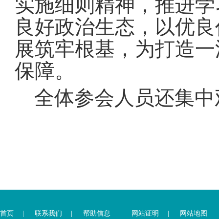
实施细则精神，推进学
良好政治生态，以优良
展筑牢根基，为打造一
保障
。
全体参会人员还集中
您
您
已
已
离
首页
|
联系我们
|
帮助信息
|
网站证明
|
网站地图
进
开