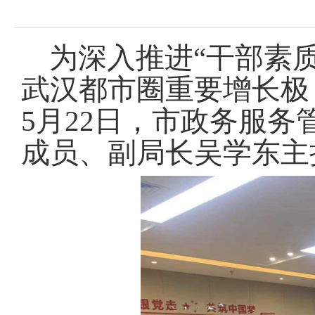
域
视
包
窗
含
区，
6
为深入推进“干部素
本
个
区
链
武汉都市圈重要增长极
域
接，
包
按
5月22日，市政务服
含
tab
1
键
个
成员、副局长吴学东主
浏
图
览
片，
信
按
息
tab
键
浏
览
信
息