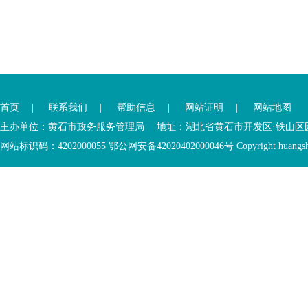
您
您
已
已
离
首页
|
联系我们
|
帮助信息
|
网站证明
|
网站地图
进
开
入
内
主办单位：黄石市政务服务管理局 地址：湖北省黄石市开发区·铁山区园博大道
底
容
网站标识码：4202000055 鄂公网安备42020402000046号 Copyright huangshi Al
部
视
功
窗
您
能
区
已
服
离
务
开
区，
底
本
部
区
功
域
能
包
服
含
务