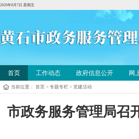
2026年8月7日 星期五
您
首页
工作动态
政府信息公开
网
已
进
当前位置： 首页 > 专题专栏 > 党建活动
入
站
点
您
市政务服务管理局召开
导
已
航
进
区，
入
本
内
区
容