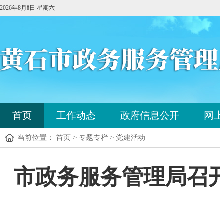
2026年8月8日 星期六
您
首页
工作动态
政府信息公开
网
已
进
当前位置： 首页 > 专题专栏 > 党建活动
入
站
点
您
市政务服务管理局召开
导
已
航
进
区，
入
本
内
区
容