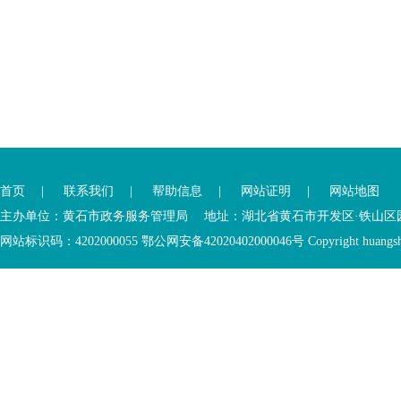
您
您
已
已
离
首页
|
联系我们
|
帮助信息
|
网站证明
|
网站地图
进
开
入
内
主办单位：黄石市政务服务管理局 地址：湖北省黄石市开发区·铁山区园博大道
底
容
网站标识码：4202000055 鄂公网安备42020402000046号 Copyright huangshi Al
部
视
功
窗
您
能
区
已
服
离
务
开
区，
底
本
部
区
功
域