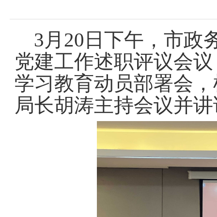
域
视
包
窗
含
区，
6
3月20日下午，市政
本
个
区
链
党建工作述职评议会议
域
接，
包
按
学习教育动员部署会，
含
tab
1
键
个
局长胡涛主持会议并讲
浏
图
览
片，
信
按
息
tab
键
浏
览
信
息