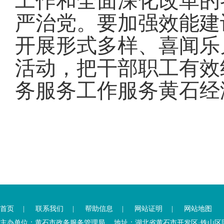
工作和全面深化改革的
严治党
。
要加强效能建
开展形式多样、喜闻乐
活动，把干部职工有效
务服务工作服务黄石经
您
您
已
已
离
首页
|
联系我们
|
帮助信息
|
网站证明
|
网站地图
进
开
入
内
主办单位：黄石市政务服务管理局 地址：湖北省黄石市开发区·铁山区园博大道