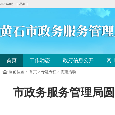
2026年8月9日 星期日
您
首页
工作动态
政府信息公开
网
已
进
当前位置： 首页 > 专题专栏 > 党建活动
入
站
点
您
市政务服务管理局圆
导
已
航
进
区，
入
本
内
区
容