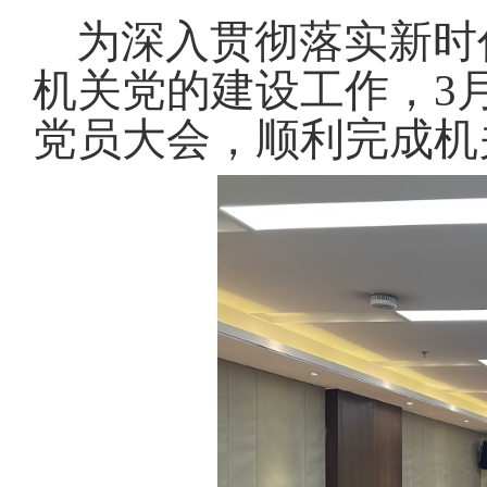
域
视
包
为深入贯彻落实新时
窗
含
区，
6
机关党的建设工作，3
本
个
区
链
党员大会，顺利完成机
域
接，
包
按
含
tab
1
键
个
浏
图
览
片，
信
按
息
tab
键
浏
览
信
息