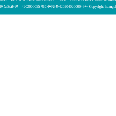
底
容
网站标识码：4202000055 鄂公网安备42020402000046号 Copyright huangshi Al
部
视
功
窗
您
能
区
已
服
离
务
开
区，
底
本
部
区
功
域
能
包
服
含
务
5
区
个
链
接，
1
个
图
片，
按