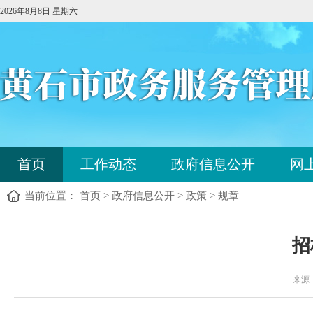
2026年8月8日 星期六
您
首页
工作动态
政府信息公开
网
已
进
当前位置： 首页 > 政府信息公开 > 政策 > 规章
入
站
点
您
导
招
已
航
进
区，
入
来源
本
内
区
容