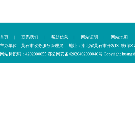
您
您
已
已
离
首页
|
联系我们
|
帮助信息
|
网站证明
|
网站地图
进
开
入
内
主办单位：黄石市政务服务管理局 地址：湖北省黄石市开发区·铁山区园博大道
底
容
网站标识码：4202000055 鄂公网安备42020402000046号 Copyright huangshi Al
部
视
功
窗
您
能
区
已
服
离
务
开
区，
底
本
部
区
功
域
能
包
服
含
务
5
区
个