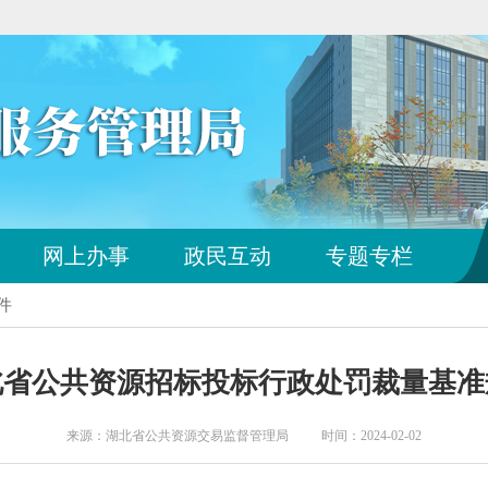
您
网上办事
政民互动
专题专栏
已
离
件
开
站
点
北省公共资源招标投标行政处罚裁量基准
导
航
区
来源：湖北省公共资源交易监督管理局 时间：2024-02-02