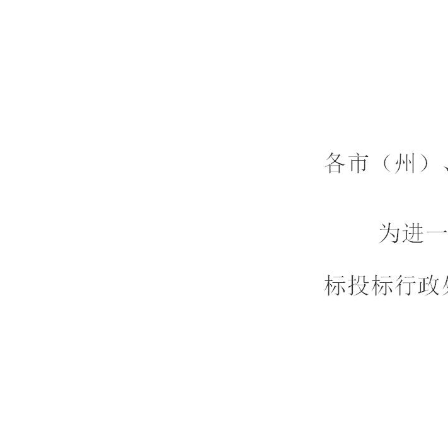
域
视
包
窗
含
区，
6
本
个
区
链
域
接，
包
按
含
tab
1
键
个
浏
链
览
接，
信
23
息
个
图
片，
按
tab
键
浏
览