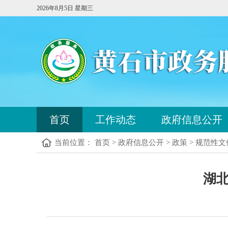
2026年8月5日 星期三
您
首页
工作动态
政府信息公开
已
进
当前位置： 首页 > 政府信息公开 > 政策 > 规范性文
入
站
点
您
导
湖
已
航
进
区，
入
本
内
区
容