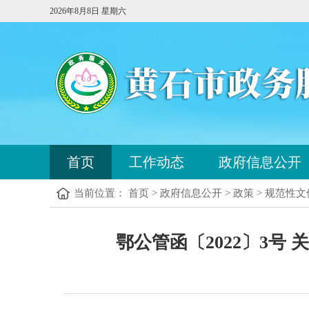
2026年8月8日 星期六
您
首页
工作动态
政府信息公开
已
进
当前位置： 首页 > 政府信息公开 > 政策 > 规范性文
入
站
点
您
导
鄂公管函〔2022〕3
已
航
进
区，
入
本
内
区
容