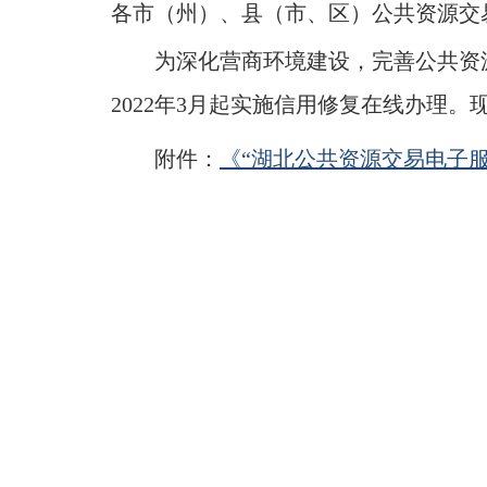
域
各市（州）、县（市、区）公共资源交
视
包
窗
含
为
深化营商环境建设，
完善
公共资
区，
6
本
个
2022年3月起实施信用修复在线办理
。
区
链
域
接，
包
附件：
《“湖北公共资源交易电子
按
含
tab
1
键
个
浏
链
览
接，
信
按
息
tab
键
浏
览
信
息