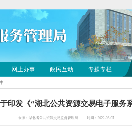
您
网上办事
政民互动
专题专栏
已
离
件
开
站
点
号 关于印发《“湖北公共资源交易电子服务
导
航
区
来源：湖北省公共资源交易监督管理局 时间：2022-03-05