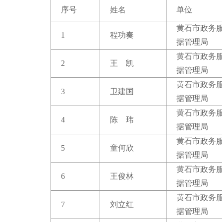
域
视
序号
姓名
单位
包
窗
含
黄石市政务
区，
6
1
程功奏
本
个
据管理局
区
链
黄石市政务
域
接，
2
王 凯
据管理局
包
按
含
tab
黄石市政务
按
3
卫建国
键
据管理局
tab
浏
键
览
黄石市政务
4
陈 玮
浏
信
据管理局
览
息
黄石市政务
信
5
童何欣
息
据管理局
黄石市政务
6
王俊林
据管理局
黄石市政务
7
刘立红
据管理局