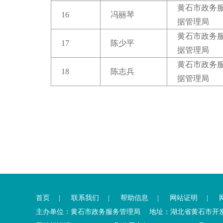
黄石市政务
16
冯丽琴
据管理局
黄石市政务
17
陈少平
据管理局
黄石市政务
18
陈志兵
据管理局
您
您
已
已
离
首页
|
联系我们
|
帮助信息
|
网站证明
|
进
开
入
内
主办单位：黄石市政务服务管理局 地址：湖北省黄石市开发区·铁
底
容