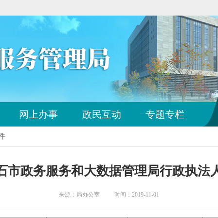
您
网上办事
政民互动
专题专栏
已
离
件
开
站
点
年黄石市政务服务和大数据管理局行政执法
导
航
区
来源：局办公室 时间：2019-11-01