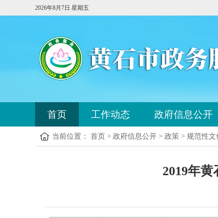
2026年8月7日 星期五
您
首页
工作动态
政府信息公开
已
进
当前位置： 首页 > 政府信息公开 > 政策 > 规范性文
入
站
点
您
导
2019
已
航
进
区，
入
本
内
区
容