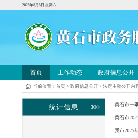
2026年8月8日 星期六
您
首页
工作动态
政府信息公开
已
进
当前位置：
首页
>
政府信息公开
>
法定主动公开内
入
站
点
黄石市一
统计信息
导
航
黄石市20
区，
本
我市202
区