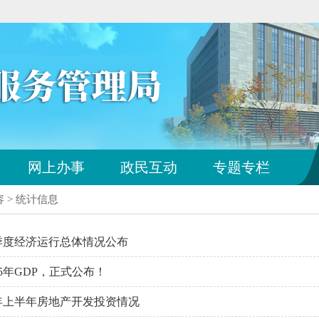
您
网上办事
政民互动
专题专栏
已
离
容
>
统计信息
开
站
点
季度经济运行总体情况公布
导
航
25年GDP，正式公布！
区
5年上半年房地产开发投资情况