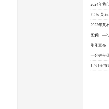
域
2024年我
包
含
7.5％ 
6
个
2022年
链
接，
图解| 1
按
tab
键
刚刚宣布！
浏
览
一分钟带你
信
息
1-9月全