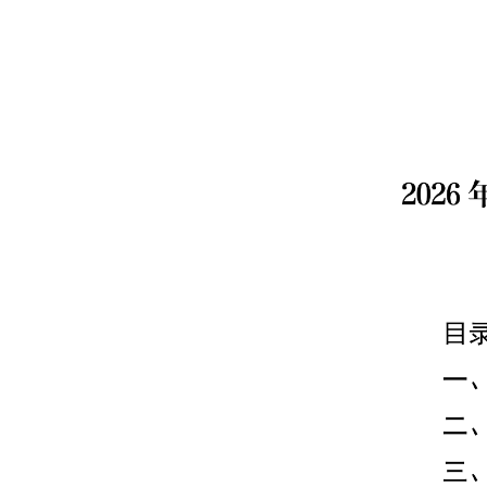
域
视
包
窗
含
区，
6
本
个
区
链
域
接，
包
按
含
tab
34
键
个
浏
图
览
片，
信
按
息
tab
键
浏
览
信
息