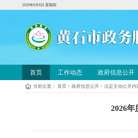
2026年8月6日 星期四
您
首页
工作动态
政府信息公开
已
进
当前位置： 首页 > 政府信息公开 > 法定主动公开内
入
站
点
您
导
202
已
航
进
区，
入
本
内
区
容